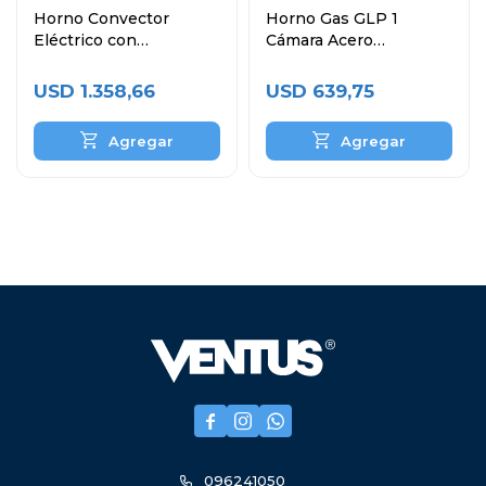
Horno Convector
Horno Gas GLP 1
Eléctrico con
Cámara Acero
Humificador 4 Bandejas
Inoxidable VHG-1C
60x40 cm
USD
1.358,66
USD
639,75



096241050