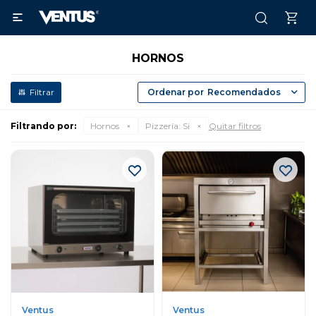

HORNOS
Recomendados
Filtrando por:
Hornos
Pizzería:
Si
Quitar filtros
Ventus
Ventus