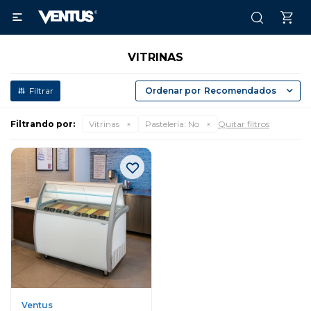

VITRINAS
Recomendados
Filtrando por:
Vitrinas
Pastelería:
No
Quitar filtros
Ventus