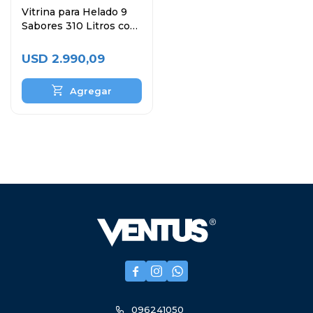
Vitrina para Helado 9
Sabores 310 Litros con
Bodega
USD
2.990,09



096241050