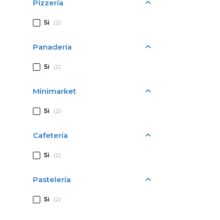
Pizzería
Si
(2)
Panadería
Si
(2)
Minimarket
Si
(2)
Cafetería
Si
(2)
Pastelería
Si
(2)