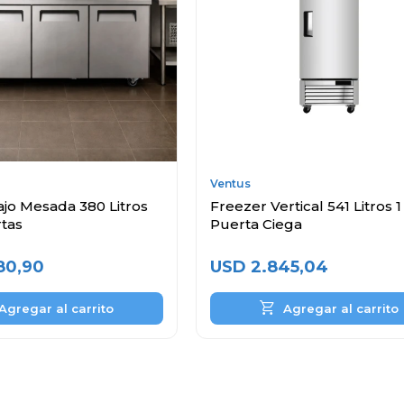
Ventus
jo Mesada 380 Litros
Freezer Vertical 541 Litros 1
rtas
Puerta Ciega
80,90
USD
2.845,04