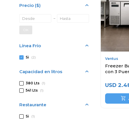
Precio
($)
OK
Línea Frío
Si
(2)
Ventus
Freezer Ba
Capacidad en litros
con 3 Pue
380 Lts
(1)
USD
2.4
541 Lts
(1)
Restaurante
Si
(1)