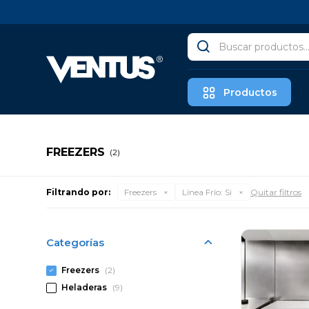
Productos
FREEZERS
(2)
Filtrando por:
Freezers
Línea Frío:
Si
Quitar filtros
Categorías
Freezers
(2)
Heladeras
(9)