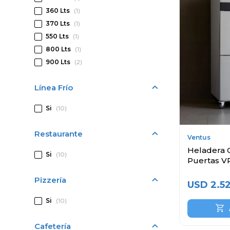
360 Lts
(1)
370 Lts
(1)
550 Lts
(1)
800 Lts
(1)
900 Lts
(2)
Línea Frío
Si
(10)
Restaurante
Ventus
Heladera C
Si
(10)
Puertas V
Pizzería
USD
2.5
Si
(10)
Cafetería