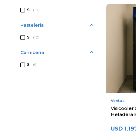
Si
(10)
Pastelería
Si
(10)
Carnicería
Si
(9)
Ventus
Visicooler 
Heladera 
USD
1.19