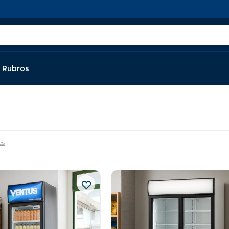
Rubros
os