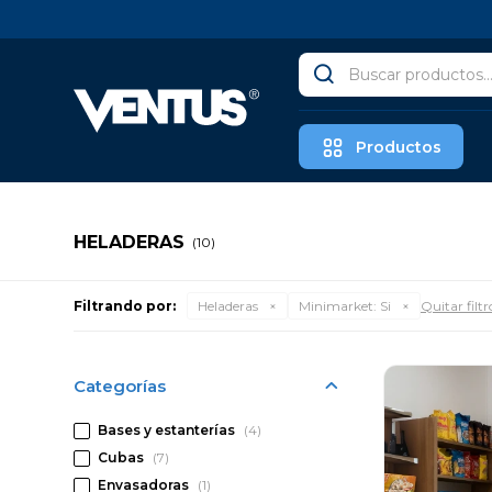
Productos
HELADERAS
(10)
Filtrando por:
Heladeras
Minimarket:
Si
Quitar filtr
Categorías
Bases y estanterías
(4)
Cubas
(7)
Envasadoras
(1)