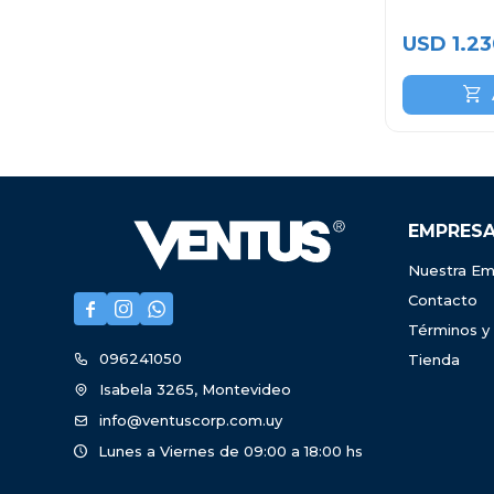
USD
1.2
EMPRES
Nuestra Em
Contacto



Términos y
096241050
Tienda
Isabela 3265, Montevideo
info@ventuscorp.com.uy
Lunes a Viernes de 09:00 a 18:00 hs