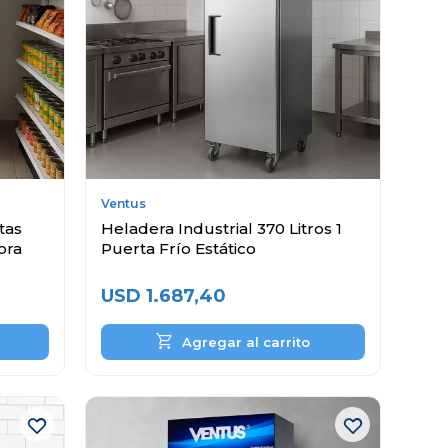
Ventus
tas
Heladera Industrial 370 Litros 1
ora
Puerta Frío Estático
USD
1.687,40