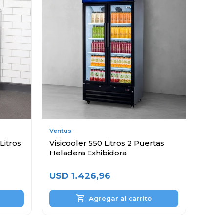
Ventus
Litros
Visicooler 550 Litros 2 Puertas
Heladera Exhibidora
USD
1.426,96