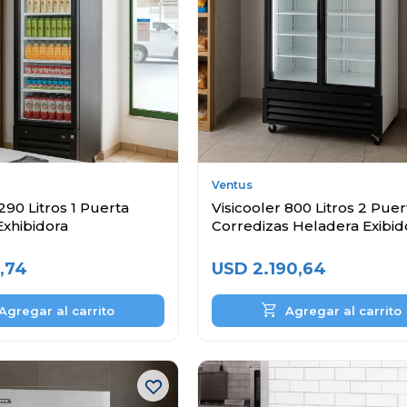
Ventus
290 Litros 1 Puerta
Visicooler 800 Litros 2 Puer
Exhibidora
Corredizas Heladera Exibid
,74
USD
2.190,64