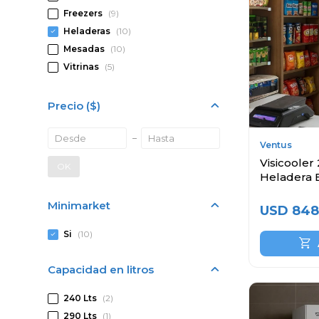
Freezers
(9)
Heladeras
(10)
Mesadas
(10)
Vitrinas
(5)
Precio
($)
Ventus
Visicooler 
OK
Heladera 
Minimarket
USD
848
Si
(10)
Capacidad en litros
240 Lts
(2)
290 Lts
(1)