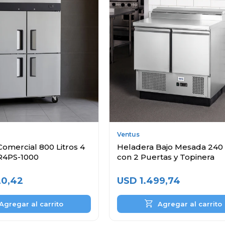
Ventus
omercial 800 Litros 4
Heladera Bajo Mesada 240 
R4PS-1000
con 2 Puertas y Topinera
20,42
USD
1.499,74