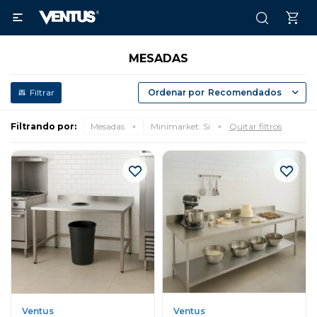

MESADAS
Recomendados
Filtrando por:
Mesadas
Minimarket:
Si
Quitar filtros
Ventus
Ventus