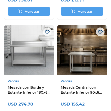
USD
736,01
USD
213,71
Ventus
Ventus
Mesada con Borde y
Mesada Central con
Estante Inferior 180x60
Estante Inferior 90x60
cm
cm
USD
274,78
USD
155,42