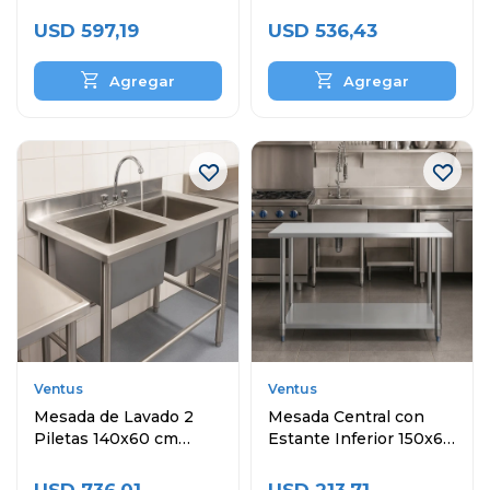
Inoxidable
Inoxidable
USD
597,19
USD
536,43
Ventus
Ventus
Mesada de Lavado 2
Mesada Central con
Piletas 140x60 cm
Estante Inferior 150x60
Acero Inoxidable
cm