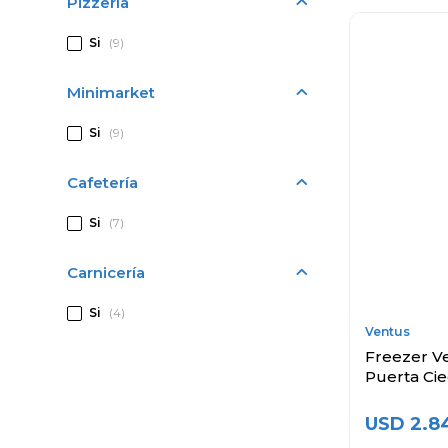
Pizzería
Si
(9)
Minimarket
Si
(9)
Cafetería
Si
(7)
Carnicería
Si
(4)
Ventus
Freezer Ver
Puerta Ci
USD
2.8