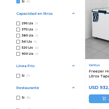
Si
(9)
Capacidad en litros
290 Lts
(1)
370 Lts
(1)
380 Lts
(1)
541 Lts
(1)
520 Lts
(2)
900 Lts
(1)
Ventus
Línea Frío
Freezer H
Si
(7)
Litros Tap
USD
932
Restaurante
Si
(8)