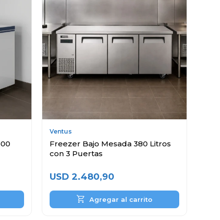
Ventus
600
Freezer Bajo Mesada 380 Litros
con 3 Puertas
USD
2.480,90