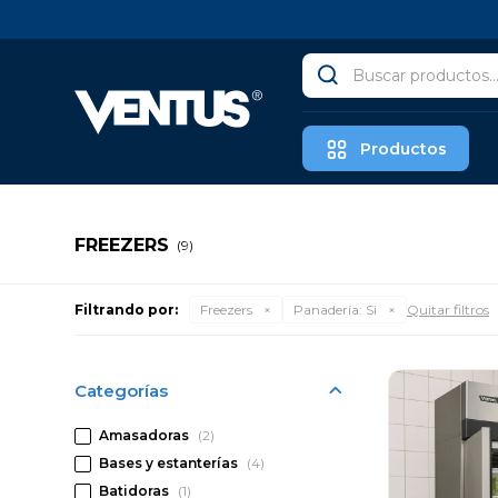
Productos
FREEZERS
(9)
Filtrando por:
Freezers
Panadería:
Si
Quitar filtros
Categorías
Amasadoras
(2)
Bases y estanterías
(4)
Batidoras
(1)