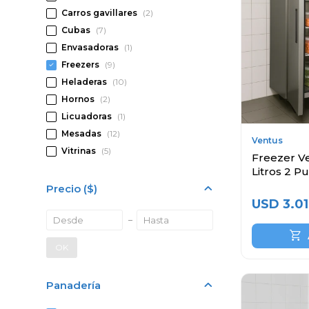
Carros gavillares
(2)
Cubas
(7)
Envasadoras
(1)
Freezers
(9)
Heladeras
(10)
Hornos
(2)
Licuadoras
(1)
Mesadas
(12)
Ventus
Vitrinas
(5)
Freezer Ve
Litros 2 P
Precio
($)
USD
3.01
OK
Panadería