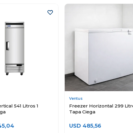
Ventus
tical 541 Litros 1
Freezer Horizontal 299 Litr
ega
Tapa Ciega
45,04
USD
485,56