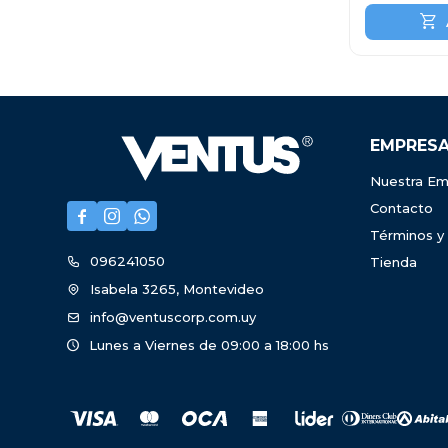
EMPRES
Nuestra Em
Contacto



Términos y
096241050
Tienda
Isabela 3265, Montevideo
info@ventuscorp.com.uy
Lunes a Viernes de 09:00 a 18:00 hs