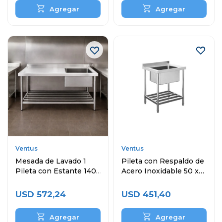
Ventus
Ventus
Mesada de Lavado 1
Pileta con Respaldo de
Pileta con Estante 140
Acero Inoxidable 50 x
x 60 cm Acero
40 x 30 cm
Inoxidable
USD
572,24
USD
451,40