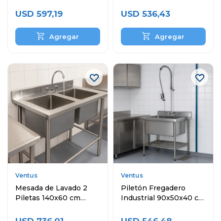
Inoxidable
Inoxidable
USD
597,19
USD
536,43
Ventus
Ventus
Mesada de Lavado 2
Piletón Fregadero
Piletas 140x60 cm
Industrial 90x50x40 cm
Acero Inoxidable
Acero Inoxidable