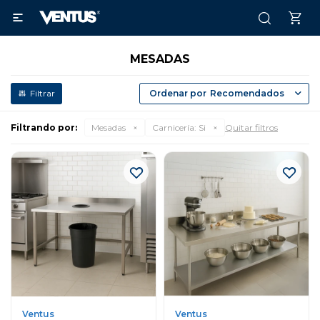

MESADAS
Recomendados
Filtrando por:
Mesadas
Carnicería:
Si
Quitar filtros
Ventus
Ventus