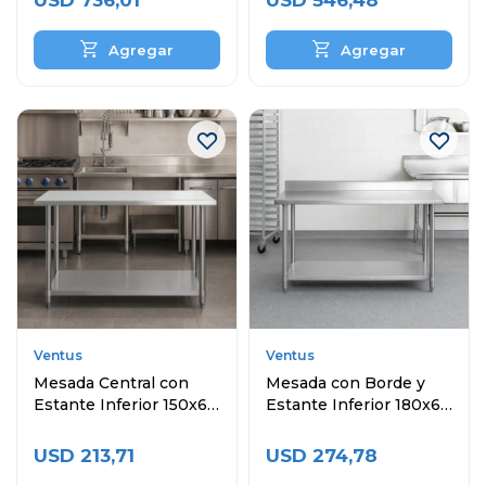
USD
736,01
USD
546,48
Ventus
Ventus
Mesada Central con
Mesada con Borde y
Estante Inferior 150x60
Estante Inferior 180x60
cm
cm
USD
213,71
USD
274,78