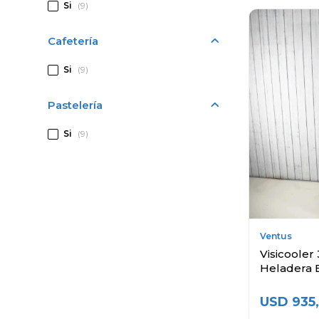
Si
(9)
Cafetería
Si
(9)
Pastelería
Si
(9)
Ventus
Visicooler 
Heladera 
USD
935