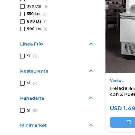
370 Lts
(1)
550 Lts
(1)
800 Lts
(1)
900 Lts
(1)
Línea Frío
Si
(9)
Restaurante
Ventus
Si
(9)
Heladera 
con 2 Puer
Panadería
USD
1.4
Si
(9)
Minimarket