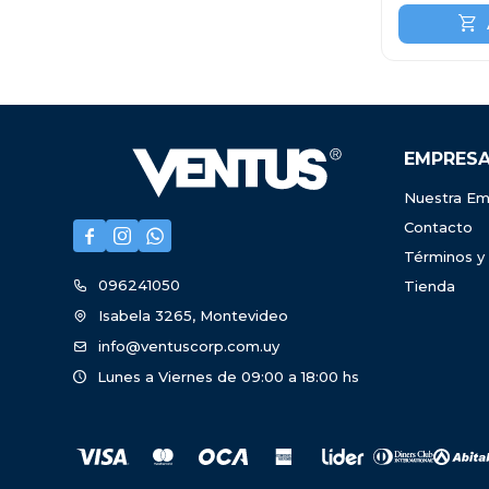
EMPRES
Nuestra Em
Contacto



Términos y
096241050
Tienda
Isabela 3265, Montevideo
info@ventuscorp.com.uy
Lunes a Viernes de 09:00 a 18:00 hs