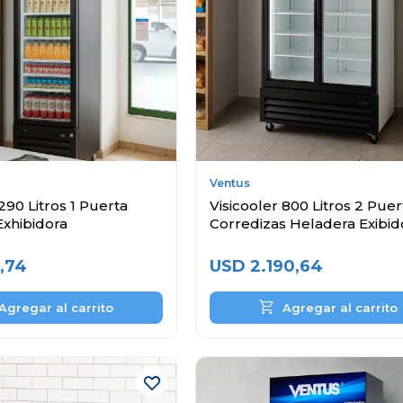
Ventus
290 Litros 1 Puerta
Visicooler 800 Litros 2 Puer
Exhibidora
Corredizas Heladera Exibid
,74
USD
2.190,64