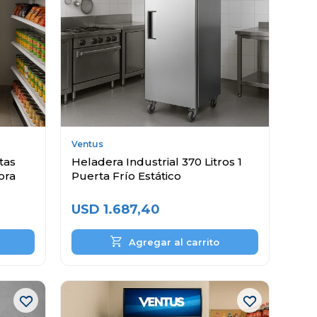
Ventus
tas
Heladera Industrial 370 Litros 1
ora
Puerta Frío Estático
USD
1.687,40