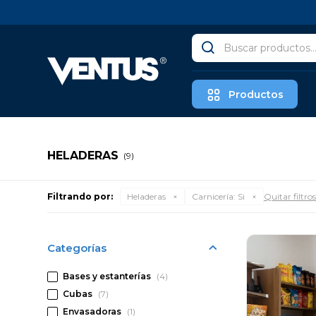
Productos
HELADERAS
(9)
Filtrando por:
Heladeras
Carnicería:
Si
Quitar filtros
Categorías
Bases y estanterías
(4)
Cubas
(7)
Envasadoras
(1)