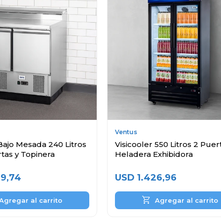
Ventus
Bajo Mesada 240 Litros
Visicooler 550 Litros 2 Puer
tas y Topinera
Heladera Exhibidora
99,74
USD
1.426,96