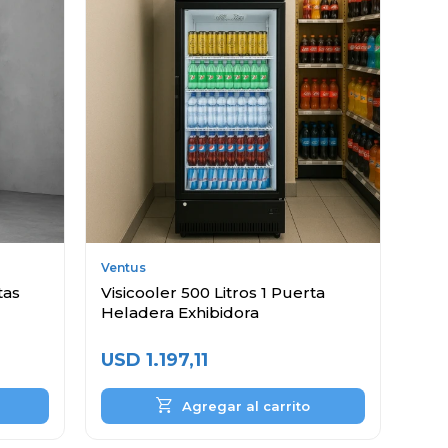
Ventus
tas
Visicooler 500 Litros 1 Puerta
Heladera Exhibidora
USD
1.197,11