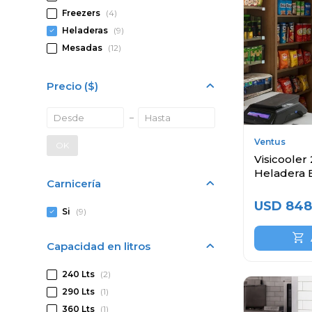
Freezers
(4)
Heladeras
(9)
Mesadas
(12)
Precio
($)
Ventus
OK
Visicooler 
Heladera 
Carnicería
USD
848
Si
(9)
Capacidad en litros
240 Lts
(2)
290 Lts
(1)
360 Lts
(1)