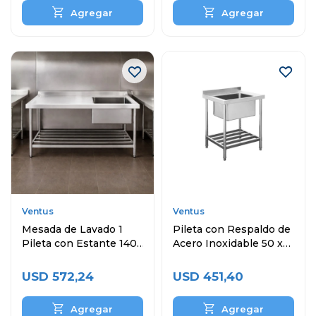
Ventus
Ventus
Mesada de Lavado 1
Pileta con Respaldo de
Pileta con Estante 140
Acero Inoxidable 50 x
x 60 cm Acero
40 x 30 cm
Inoxidable
USD
572,24
USD
451,40