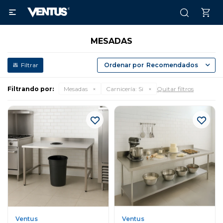

MESADAS
Recomendados
Filtrando por:
Mesadas
Carnicería:
Si
Quitar filtros
Ventus
Ventus