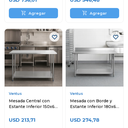
USD
736,01
USD
546,48
Ventus
Ventus
Mesada Central con
Mesada con Borde y
Estante Inferior 150x60
Estante Inferior 180x60
cm
cm
USD
213,71
USD
274,78