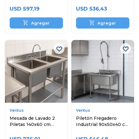
Inoxidable
Inoxidable
USD
597,19
USD
536,43
Ventus
Ventus
Mesada de Lavado 2
Piletón Fregadero
Piletas 140x60 cm
Industrial 90x50x40 cm
Acero Inoxidable
Acero Inoxidable